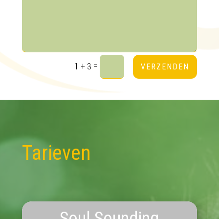
Alternative:
=
1 + 3
VERZENDEN
Tarieven
Soul Sounding