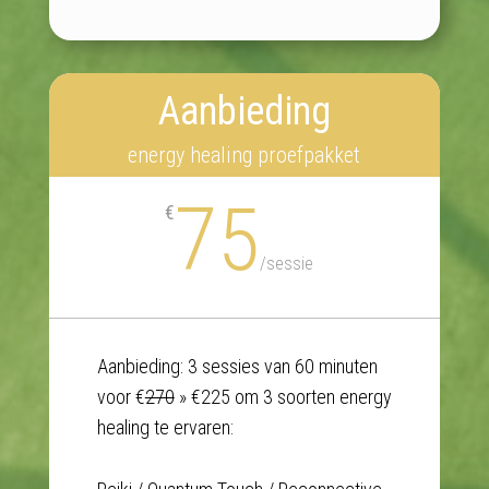
Aanbieding
energy healing proefpakket
75
€
/
sessie
Aanbieding: 3 sessies van 60 minuten
voor €
270
» €225 om 3 soorten energy
healing te ervaren: