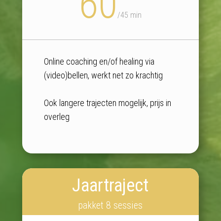
60
/
45 min
Online coaching en/of healing via
(video)bellen, werkt net zo krachtig
Ook langere trajecten mogelijk, prijs in
overleg
Jaartraject
pakket 8 sessies