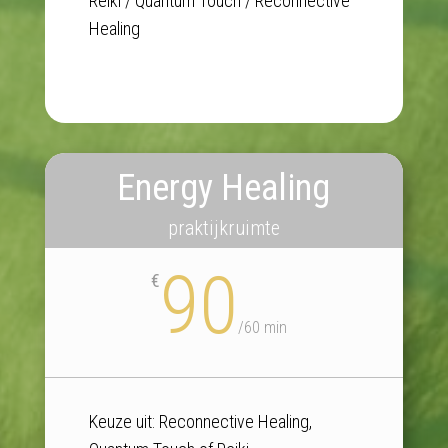
Reiki / Quantum Touch / Reconnective
Healing
Energy Healing
praktijkruimte
90
€
/
60 min
Keuze uit:
Reconnective Healing,