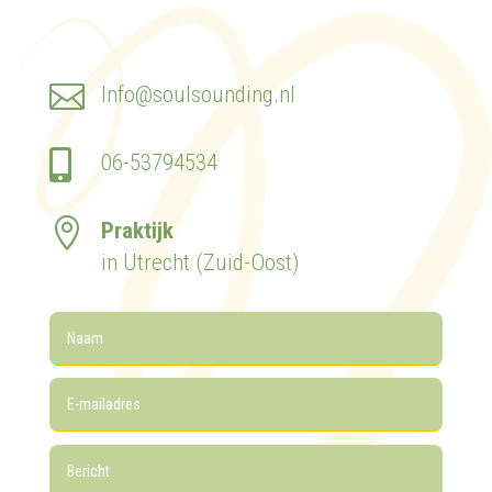

Info@soulsounding.nl

06-53794534

Praktijk
in Utrecht (Zuid-Oost)