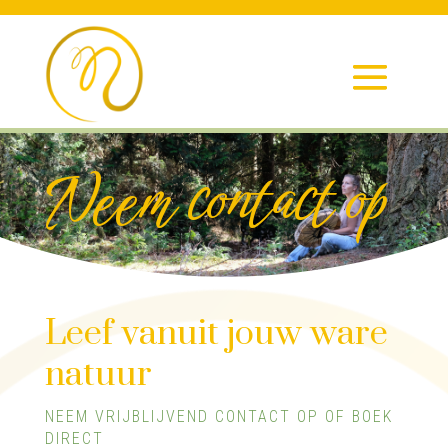
Neem contact op
Leef vanuit jouw ware
natuur
NEEM VRIJBLIJVEND CONTACT OP OF BOEK
DIRECT